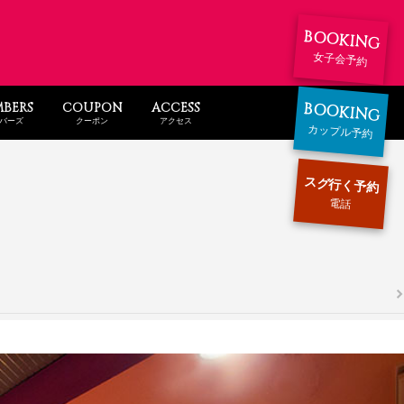
BOOKING
女子会予約
BOOKING
BERS
COUPON
ACCESS
バーズ
クーポン
アクセス
カップル予約
スグ行く予約
電話