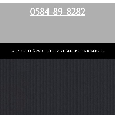
0584-89-8282
COPYRIGHT © 2015 HOTEL ViVi. ALL RIGHTS RESERVED.