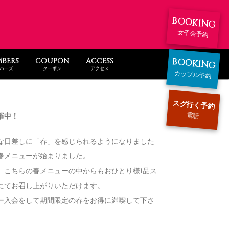
BOOKING
女子会予約
BOOKING
BERS
COUPON
ACCESS
バーズ
クーポン
アクセス
カップル予約
スグ行く予約
電話
催中！
な日差しに「春」を感じられるようになりました
春メニューが始まりました。
、こちらの春メニューの中からもおひとり様1品ス
にてお召し上がりいただけます。
ー入会をして期間限定の春をお得に満喫して下さ