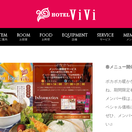
TEM
ROOM
FOOD
EQUIPMENT
SERVICE
MEM
ご案内
お部屋
お料理
設備
サービス
メン
春メニュー開
ポカポカ暖か
ね。期間限定
メンバー様は
ペシャル価格
ぜひ、メンバ
い♫