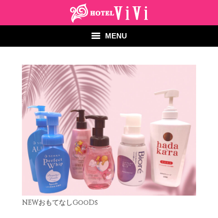
2024年8月13日
news
By
vivian
MENU
HOME
ホーム
NEWS
過去のNEWS一覧
SYSTEM
料金のご案内
ROOM
お部屋
FOOD
お料理
NEWおもてなしGooDs
EQUIPMENT
設備