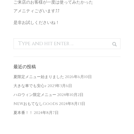
ご来店のお客様が一度は使ってみたかった
アメニティございます⤴︎⤴︎
ESTHETIC
エステルーム
是非お試しくださいね！
SERVICE
サービス
MEMBERS
メンバーズ
COUPON
最近の投稿
クーポン
夏限定メニュー始まりました
2026年6月10日
ACCESS
大きな車でも安心♪
2025年3月6日
アクセス
ハロウィン限定メニュー
2024年10月2日
NEWおもてなしGooDs
2024年8月13日
夏本番！！
2024年8月7日